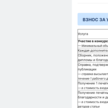
ВЗНОС ЗА 
Услуга
Участие в конкурсе
— Минимальный объ
Каждая дополните
Сборник, положени
дипломы и благода
Справка, подтвер
публикации
— справка высылаетс
течение 1 рабочего 
Получение 1 печат
— в стоимость входи
Получение печатны
благодарности и дип
— в стоимость входи
авторов статьи