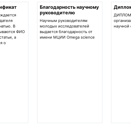
ификат
Благодарность научному
Диплом 
руководителю
рждается
ДИПЛОМ I,
дателя
Научным руководителям
организа
чатью. В
молодых исследователей
научной 
зываются ФИО
выдается благодарность от
статьи, а
имени МЦИИ Omega science
я о