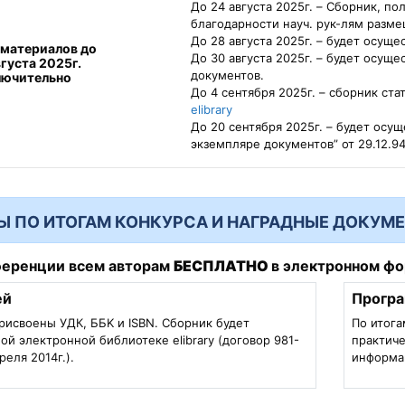
До 24 августа 2025г.
– Cборник, пол
благодарности науч. рук-лям разме
До 28 августа 2025г.
– будет осуще
материалов до
До 30 августа 2025г.
– будет осущес
вгуста 2025г.
документов.
лючительно
До 4 сентября 2025г.
– сборник ста
elibrary
До 20 сентября 2025г.
– будет осущ
экземпляре документов” от 29.12.9
Ы ПО ИТОГАМ КОНКУРСА И НАГРАДНЫЕ ДОКУМ
ференции всем авторам
БЕСПЛАТНО
в электронном ф
ей
Прогр
рисвоены УДК, ББK и ISBN. Сборник будет
По итог
ой электронной библиотеке elibrary (договор 981-
практич
реля 2014г.).
информа