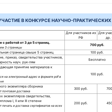
УЧАСТИЕ В КОНКУРСЕ НАУЧНО-ПРАКТИЧЕСКИХ
Для участников из
Для уча
РФ
др.
 с работой от 3 до 5 страниц.
700 руб.
ем 3 страницы
льная страница свыше 5 страниц
100 руб.
е, приказ, свидетельства участников,
Бесплатно
рность науч. рук-лям
ждающая принятие материалов к
100 руб.
я на электронный адрес в формате pdf в
дня
ного экземпляра сборника
300 руб.
700
т почтовая доставка
х экземпляров свидетельства,
лома I, II или III степени
200 руб.
450
т печать и доставка сертификатов на всех