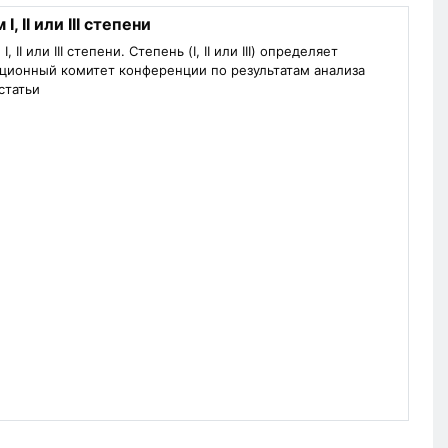
I, II или III степени
 II или III степени. Степень (I, II или III) определяет
ционный комитет конференции по результатам анализа
статьи