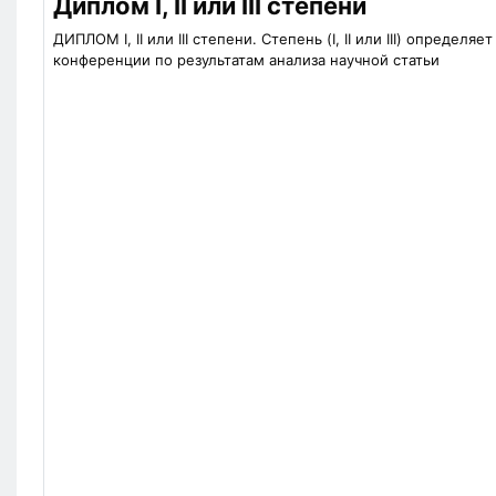
Диплом I, II или III степени
ДИПЛОМ I, II или III степени. Степень (I, II или III) определ
конференции по результатам анализа научной статьи