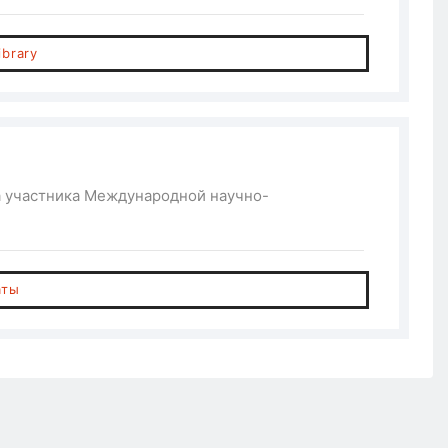
ibrary
а участника Международной научно-
аты