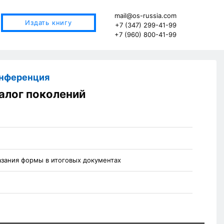
mail@os-russia.com
Издать книгу
+7 (347) 299-41-99
+7 (960) 800-41-99
онференция
алог поколений
азания формы в итоговых документах