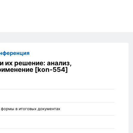
онференция
 их решение: анализ,
рименение [kon-554]
я формы в итоговых документах