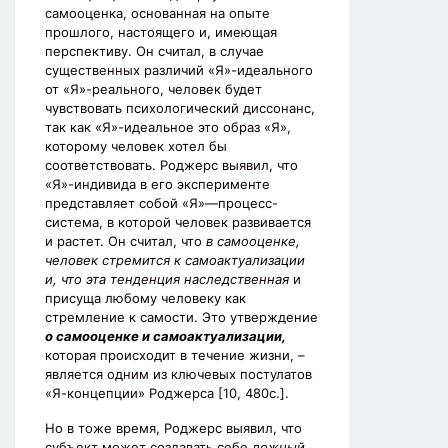
самооценка, основанная на опыте
прошлого, настоящего и, имеющая
перспективу. Он считал, в случае
существенных различий «Я»-идеального
от «Я»-реального, человек будет
чувствовать психологический диссонанс,
так как «Я»-идеальное это образ «Я»,
которому человек хотел бы
соответствовать. Роджерс выявил, что
«Я»-индивида в его эксперименте
представляет собой «Я»—процесс-
система, в которой человек развивается
и растет. Он считал, что
в самооценке,
человек стремится к самоактуализации
и, что эта тенденция наследственная
и
присуща любому человеку как
стремление к самости. Это утверждение
о самооценке и самоактуализации,
которая происходит в течение жизни, –
является одним из ключевых постулатов
«Я-концепции» Роджерса [10, 480с.].
Но в тоже время, Роджерс выявил, что
субъект может создавать себе
ложный