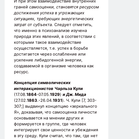
И при этом взаимодействие внутренних
граней
самооценки, становятся ресурсом
достижения успеха в угрожающих
ситуациях, требующих энергетических
затрат от субъекта.
Следует отметить,
что именно в психоанализе изучена
природа этих явлений, в соответствии с
которыми такое взаимодействие
осуществляется, т.е. успех в борьбе
достигается через ослабление или
усиление либидогенной энергии,
создаваемой в организме человека как
ресурс.
Концепция символических
интеракционистов
Чарльза Кули
(17.08.
1864
-07.05.
1929
)
и Дж. Мида
(27.02.
1863
.-26.04.
1931
). Ч. Кули [7, 303-
307;] выдвинул концепцию «зеркального
Я», доказывая, что самооценка личности
основывается на мнении других и
формируется в группе, где человек
интегрирует свои ценности и убеждения
в эту среду. Кули считал, что там, где нет