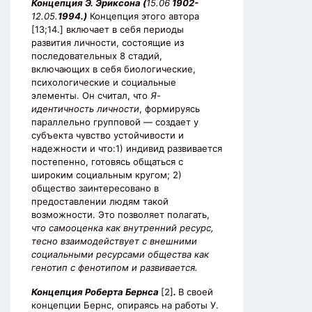
Концепция Э. Эриксона (
15.06
1902-
12.05.
1994.)
Концепция этого автора
[13;14.] включает в себя периоды
развития личности, состоящие из
последовательных 8 стадий,
включающих в себя биологические,
психологические и социальные
элементы. Он считал, что
Я-
идентичность личности
, формируясь
параллельно групповой — создает у
субъекта чувство устойчивости и
надежности и что:1) индивид развивается
постепенно, готовясь общаться с
широким социальным кругом; 2)
общество заинтересовано в
предоставлении людям такой
возможности. Это позволяет полагать,
что самооценка как внутренний ресурс,
тесно взаимодействует с внешними
социальными ресурсами общества как
генотип с фенотипом и развивается.
Концепция Роберта Бернса
[2]
.
В своей
концепции Бернс, опираясь на работы У.