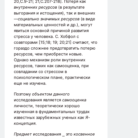
20,С.9-21; 21,С.207-218]. Потеря как
внутренних ресурсов
(в результате
выгорания и истощения), так и внешних
—
социально значимых ресурсов
(в виде
материальных ценностей и др.), могут
явиться основной причиной развития
стресса у человека. С. Хобфол с
соавторами [15;18; 19; 20;21] считают, что
гораздо сложнее предотвратить потерю
ресурсов, чем приобрести новые.
Однако механизм роли внутренних
ресурсов, таких как самооценка, при
совладании со стрессом в
психологическом плане, практически
еще не изучена.
Поэтому
объектом данного
исследования является
самооценка
личности, теоретически хорошо
изученная в фундаментальных трудах
известных зарубежных ученых
как Я-
концепция
.
Предмет
исследования ⎯ это
косвенное