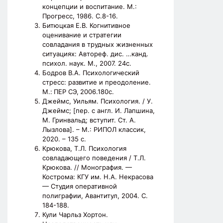
концепции и воспитание. М.:
Прогресс, 1986. С.8-16.
Битюцкая Е.В. Когнитивное
оценивание и стратегии
совладания в трудных жизненных
ситуациях: Автореф. дис. …канд.
психол. наук. М., 2007. 24с.
Бодров В.А. Психологический
стресс: развитие и преодоление.
М.:
ПЕР СЭ,
2006.180с.
Джеймс, Уильям. Психология. / У.
Джеймс; [пер. с англ. И. Лапшина,
М. Гринвальд; вступит. Ст. А.
Лызлова]. – М.: РИПОЛ классик,
2020. – 135 с.
Крюкова, Т.Л. Психология
совладающего поведения / Т.Л.
Крюкова. // Монография. —
Кострома: КГУ им. Н.А. Некрасова
— Студия оперативной
полиграфии, Авантитул, 2004. С.
184-188.
Кули Чарльз Хортон.