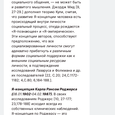
социального общения, — не может быть
и развитого мышления. Джордж Мид [9,
27-29.] дополнил теорию Кули, считая,
что развитие Я-концепции человека есть
происходящий внутри личности
социальный процесс, откуда рождаются
«Я-познающее» и «Я-эмпирическое».
Эти концепции авторов, способствуют
предположению, что все
социализированные личности смогут
адекватно прибегнуть к различным
формам социальной поддержки как к
внешним социальным ресурсам
личности,
в подтверждение
исследований Лазаруса и Фолкмана и др.
их последователей [22, С.20; 24,С.1172-
1182; 4,С.80; 6,184-188.].
Я-концепция Карла Рэнсом Роджерса
(
08.01.
1902-
04.02.
1987).
В своих
исследованиях Роджерс [10, 27-177;
23,178-188] исходил всегда из
собственных клинических наблюдений.
Я-концепция по Роджерсу — это