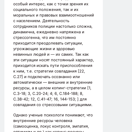
особый интерес, как с точки зрения их
социального положения, так и их
моральных и правовых взаимоотношений
с населением. Деятельность
сотрудников полиции настолько сложна,
динамична, ежедневно напряжена и
стрессогенна, что им постоянно
приходится преодолевать ситуации,
угрожающие жизни и здоровью
невинных людей и — их самих. Так как
эти ситуации носят постоянный характер,
приходится искать пути приспособления
к ним, т.е. стратегии совладания [22,
С.27] и подключать осознанно или
автоматически — внешние и внутренние
ресурсы, а в целом копинг-стратегии [1,
С.3-18; 3, С.20-24; 4; 6, С.184-188; 8,
С.38-42; 12, С.41-47; 16, 144-153; ] для
совладания со стрессовыми ситуациями.
Однако ученые психологи понимают, что
внутренние ресурсы человека
(самооценка, локус контроля, эмпатия,
оптимизм и др.) как копинг-ресурсы