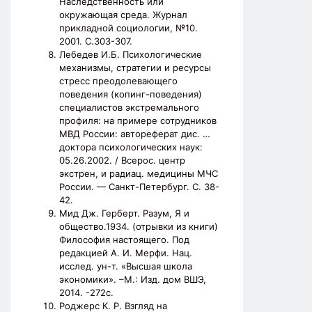
Наследственность или
окружающая среда. Журнал
прикладной социологии, №10.
2001. С.303-307.
Лебедев И.Б. Психологические
механизмы, стратегии и ресурсы
стресс преодолевающего
поведения (копинг-поведения)
специалистов экстремального
профиля: на примере сотрудников
МВД России: автореферат дис. …
доктора психологических наук:
05.26.2002. / Всерос. центр
экстрен, и радиац. медицины МЧС
России. — Санкт-Петербург. С. 38-
42.
Мид Дж. Герберт. Разум, Я и
общество.1934. (отрывки из книги)
Философия настоящего. Под
редакцией А. И. Мерфи. Нац.
исслед. ун-т. «Высшая школа
экономики». –М.: Изд. дом ВШЭ,
2014. -272с.
Роджерс К. Р. Взгляд на