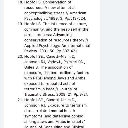
Hobfoll S. Conservation of
resources. A new attempt at
conceptualizing stress // American
Psychologist. 1989. 3. Pp.513-524.
Hobfoll S. The influence of culture,
community, and the nest-self in the
stress process: Advancing
conservation of resources theory //
Applied Psychology: An International
Review. 2001. 50. Pp.337-421.
Hobfoll SE., Canetti-Nisim D,
Johnson RJ, VarleyJ., Palmieri PA.,
Galea S. The association of
exposure, risk and resiliency factors
with PTSD among Jews and Arabs
exposed to repeated acts of
terrorism in Israel// Journal of
Traumatic Stress. 2008. 21. Pp.9-21.
Hobfoll SE., Canetti-Nisim D.,
Johnson RJ. Exposure to terrorism,
stress-related mental health
symptoms, and defensive coping
among Jews and Arabs in Israel //
Journal of Consulting and Clinical