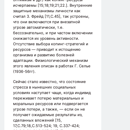
исчерпаемы [15;18;19;21;22.]. Внутренние
защитные механизмы личности как
считал З. Фрейд [11,С.45], так устроены,
что они включаются при внезапной
угрозе автоматически, т.е.
бессознательно, и при частом включении
снижается их уровень активности.
Отсутствие выбора копинг-стратегий и
ресурсов — приводит к истощению
организма и развитию болезней
адаптации. Физиологический механизм
этого явления описан в работах Г. Селье
(1936-56гг).
Сейчас стало известно, что состояние
стресса в нынешних социальных
условиях наступает чаще, когда индивид
переживает потерю материальных и
моральных ресурсов или подвергается
угрозе потери, а также, — если он не
получает ожидаемые результаты из,
сделанных вложений [15,
17,С.79;18,С.513-524; 19, С.337-424;