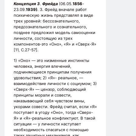
Концепция З
.
Фрейда
(06.05.
1856
-
23.09.
1939)
. З. Фрейд вначале работ
психическую жизнь представлял в виде
трех уровней: бессознательного,
предсознательного и сознательного,
позднее предложил модель самооценки
личности, состоящую из трех
компонентов-это «Оно», «Я» и «Сверх-Я»
[11, С.27-57].
1) «Оно» — это низменные инстинкты
человека, энергия влечений,
подчиняющиеся принципам получения
удовольствия; 2) «Я»- реальное, —
взаимодействие личности с социумом; 3)
«Сверх-Я» — цензор, соблюдающий
принципы морали и совести,
наказывающий себя чувством вины,
укорами совести. Фрейд считал, если «Я»
поступает в угоду «Оно», тогда «Сверх-
Я» и «Я»-реальное конфликтуют. В такой
ситуации — у личности наступает
необходимость спасаться с помощью
таких защитных механизмов, как