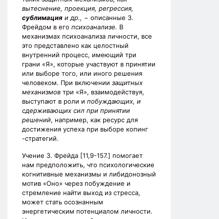
вытеснение, проекция, регрессия,
сублимация
и др.,
− описанные З.
Фрейдом в его
психоанализе.
В
механизмах психоанализа личности, все
это представлено как целостный
внутренний процесс, имеющий три
грани «Я», которые участвуют в принятии
или выборе того, или иного решения
человеком. При включении
защитных
механизмов
три «Я», взаимодействуя,
выступают в роли и
побуждающих, и
сдерживающих сил при принятии
решений
, например, как ресурс для
достижения успеха при выборе копинг
-стратегий.
Учение З. Фрейда [11,9-157.] помогает
нам предположить, что психологические
когнитивные механизмы и либидонозный
мотив «Оно» через побуждение и
стремление найти выход из стресса,
может стать осознанным
энергетическим потенциалом личности.