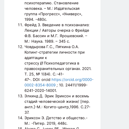
психотерапию. Становление
человека. – М.: Издательская
группа «Прогресс», «Универс»,
1994. -480с.
Фрейд З. Введение в психоанализ:
Лекции / Авторы очерка о Фрейде
Ф.В. Бассин и М.Г. Ярошевский. –
М.: Наука. 1989. – 345 с.
Човдырова Г.С., Пяткина О.А.
Копинг-стратегии личности при
адаптации к
стрессу
//
Психопедагогика в
правоохранительных органах.
2021.
Т. 25, № 1(84). С.-41-
47-. DOI: orcid
https://orcid.org/0000-
0002-8354-8009
;
10. 24411/1999-
6241-2020-14001.
Элкинд Д. Эрик Эриксон и восемь
стадий человеческой жизни/ [пер.
англ.]-М.: Когито-центр,1996. С.27-
37.
Эриксон Э. Детство и общество.-
М.: -Питер. 2019, 448с.
Alvaro C., Lyons RF., Warren G.,