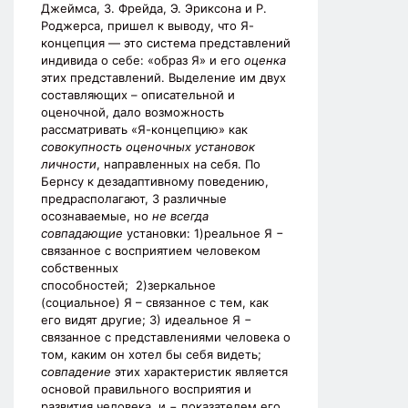
Джеймса, З. Фрейда, Э. Эриксона и Р.
Роджерса, пришел к выводу, что Я-
концепция — это система представлений
индивида о себе: «образ Я» и его
оценка
этих представлений. Выделение им двух
составляющих – описательной и
оценочной, дало возможность
рассматривать «Я-концепцию» как
совокупность оценочных установок
личности
, направленных на себя. По
Бернсу к дезадаптивному поведению,
предрасполагают, 3 различные
осознаваемые, но
не всегда
совпадающие
установки: 1)реальное Я −
связанное с восприятием человеком
собственных
способностей; 2)зеркальное
(социальное) Я – связанное с тем, как
его видят другие; 3) идеальное Я −
связанное с представлениями человека о
том, каким он хотел бы себя видеть;
с
овпадение
этих характеристик является
основой правильного восприятия и
развития человека, и − показателем его