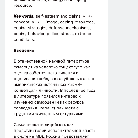
resource.
Keywords
:
self-esteem and claims, » I «-
concept, » I » — image, coping resources,
coping strategies defense mechanisms,
coping behavior, police, stress, extreme
conditions.
Введение
В отечественной научной литературе
самооценка человека существует как
оценка собственного видения и
оценивания себя, а в зарубежных англо-
американских источниках как «Я-
концепция» личности. В последнее годы
в литературе появился интерес к
изучению самооценки как ресурса
совладания (копинг) личности с
трудными жизненным ситуациями.
Самооценка полицейских как
представителей исполнительной власти
в системе МВД России представляет