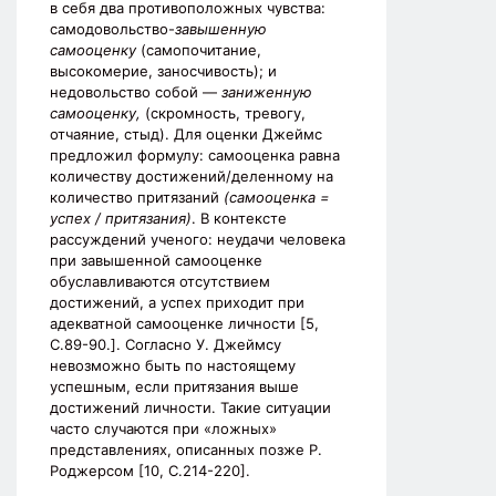
в себя два противоположных чувства:
самодовольство-
завышенную
самооценку
(самопочитание,
высокомерие, заносчивость); и
недовольство собой —
заниженную
самооценку,
(скромность, тревогу,
отчаяние, стыд). Для оценки Джеймс
предложил формулу: самооценка равна
количеству достижений/деленному на
количество притязаний
(самооценка =
успех / притязания)
. В контексте
рассуждений ученого: неудачи человека
при завышенной самооценке
обуславливаются отсутствием
достижений, а успех приходит при
адекватной самооценке личности
[5,
С.89-90.]. Согласно У. Джеймсу
невозможно быть по настоящему
успешным, если притязания выше
достижений личности. Такие ситуации
часто случаются при «ложных»
представлениях, описанных позже Р.
Роджерсом [10, С.214-220].