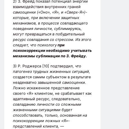
2) З. Фрейд показал потенциал энергии
взаимодействия внутренних граней
самооценки («Оно», «Я», и «Сверх-Я»)-
которые, при включении защитных
механизмов, в процессе совладающего
поведения личности, сублимируясь,
могут превращаться в побудительный
ресурс совладания со стрессом. Из этого
следует, что психологу
при
психокоррекции необходимо
учитывать
механизмы сублимации по З. Фрейду.
3) Р. Роджерса [10] подтвердил
, что
патогенез трудных жизненных ситуаций,
создается самим субъектом в результате
неадекватно
завышенной самооценки.
Ложно искаженное представление
своего «Я» клиентом, не срабатывает как
адаптивный ресурс, следовательно,
совладанию личности со сложными
жизненными ситуациями будет
способствовать, только, основанная на
психокоррекции ложных «Я»-
представлений клиента, —