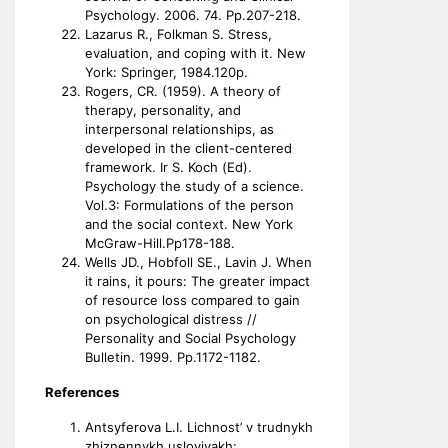
Psychology. 2006. 74. Pp.207-218.
Lazarus R., Folkman S. Stress,
evaluation, and coping with it. New
York: Springer, 1984.120p.
Rogers, CR. (1959). A theory of
therapy, personality, and
interpersonal relationships, as
developed in the client-centered
framework. Ir S. Koch (Ed).
Psychology the study of a science.
Vol.3: Formulations of the person
and the social context. New York
McGraw-Hill.Pp178-188.
Wells JD., Hobfoll SE., Lavin J. When
it rains, it pours: The greater impact
of resource loss compared to gain
on psychological distress //
Personality and Social Psychology
Bulletin. 1999. Pp.1172-1182.
References
Antsyferova L.I. Lichnost’ v trudnykh
zhiznennykh usloviyakh: