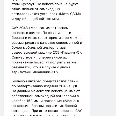
этом Сухопутные войска пока не будут
отказываться от самоходных
артиллерийских установок «Мста-С/СМ»
и другой подобной техники.
САУ 2С43 «Мальва» имеет шансы
попасть в армию. По совокупности
боевых и иных характеристик, ее можно
рассматривать в качестве современной и
более мобильной альтернативы
существующей машине 2С5 «Гиацинт-С».
Совместное и попеременное их
применение позволит получить те же
результаты, что и в случае с двумя
вариантами «Коалиции-СВ».
Большой интерес представляют планы
по развертыванию изделий 2С43 в ВДВ.
На данный момент эти войска не имеют
собственной самоходной артиллерии в
калибре 152 мм, и появление «Мальвы»
понятным образом повысит их боевой
потенциал. При этом новая колесная САУ
укладывается в ограничения военно-