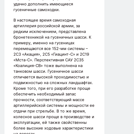
удачно дополнить имеющиеся
гусеничные самоходки.
В настоящее время самоходная
артиллерия российской армии, за
редким исключением, представлена
бронетехникой на гусеничных шасси. К
примеру, именно на гусеницах
перемещаются все 152-мм системы –
2С3 «Акация», 2С5 «Гиацинт-С» и 2С19
«Мста-С». Перспективная САУ 2С35
«Коалиция-СВ» тоже выполнена на
танковом шасси. Гусеничное шасси
отличается высокой проходимостью и
подвижностью на сложных ландшафтах.
Кроме того, при его разработке проще
обеспечить необходимый запас
прочности, соответствующий массе
артиллерийской системы и мощности ее
отдачи при стрельбе. В то же время,
колесное шасси проще в производстве и
эксплуатации, ей также свойственны
более высокие ходовые характеристики
на дорогах.