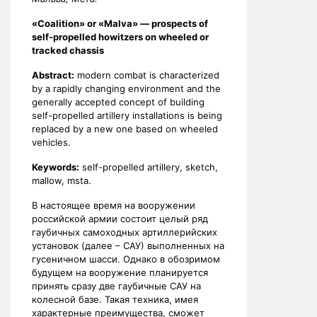
«Coalition» or «Malva» — prospects of
self-propelled howitzers on wheeled or
tracked chassis
Abstract:
modern combat is characterized
by a rapidly changing environment and the
generally accepted concept of building
self-propelled artillery installations is being
replaced by a new one based on wheeled
vehicles.
Keywords:
self-propelled artillery, sketch,
mallow, msta.
В настоящее время на вооружении
российской армии состоит целый ряд
гаубичных самоходных артиллерийских
установок (далее – САУ) выполненных на
гусеничном шасси. Однако в обозримом
будущем на вооружение планируется
принять сразу две гаубичные САУ на
колесной базе. Такая техника, имея
характерные преимущества, сможет