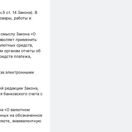
 ст. 14 Закона). В
овары, работы и
 смыслу Закона «О
зволяет применить
алютных средств,
м органам отчеты об
редств платежа,
 за электронными
жей редакции Закона,
я банковского счета с
она «О валютном
енных на обозначенное
алюте, эквивалентную