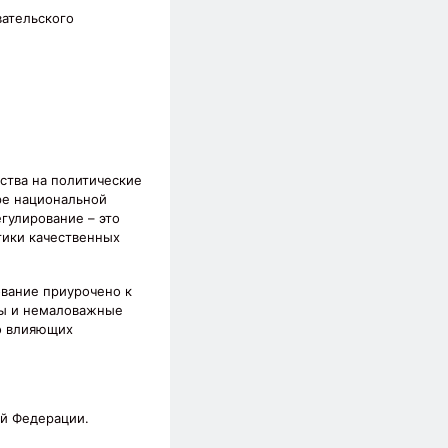
вательского
ства на политические
ре национальной
гулирование – это
тики качественных
ование приурочено к
мы и немаловажные
но влияющих
ой Федерации.