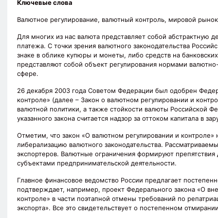
Ключевые слова
Валютное регулирование, валютный контроль, мировой рынок
Для многих из нас валюта представляет собой абстрактную 
платежа. С точки зрения валютного законодательства Росси
знаке в облике купюры и монеты, либо средств на банковски
представляют собой объект регулирования нормами валютно-
сфере.
26 декабря 2003 года Советом Федерации был одобрен Федера
контроле» (далее – Закон о валютном регулировании и контр
валютной политики, а также стойкости валюты Российской Ф
указанного закона считается надзор за оттоком капитала в за
Отметим, что закон «О валютном регулировании и контроле» 
либерализацию валютного законодательства. Рассматриваемы
экспортеров. Валютные ограничения формируют препятствия 
субъектами предпринимательской деятельности.
Главное финансовое ведомство России предлагает постепенн
подтверждает, например, проект Федерального закона «О вн
контроле» в части поэтапной отмены требований по репатриа
экспорта». Все это свидетельствует о постепенном отмирани