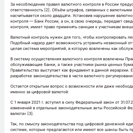
За несоблюдение правил валютного контроля в России предусмо
ответственность [2]. Объём штрафов, связанных с валютными 
насчитывается около двадцати. Установив нарушение валютно
контроля — Банк России, а он, в свою очередь, передает све
контроля, имеет право применять санкции к участникам вне
Валютный контроль нужен для того, чтобы контролировать л
Подобный надзор дает возможность устранить незаконный от
целая система мероприятий, в которую вовлечены как обслуж
В систему осуществления валютного контроля вовлечены Прав
обслуживающие банки, а также участники рынка ценных бумаг
Правительство выступает как фундамент в данной иерархии. Е
разработке законодательства в части валютного регулировани
Остается открытым вопрос о возможности или даже необходи
именно за цифровой валютой.
С 1 января 2021 г. вступил в силу Федеральный закон от 31.0
изменений в отдельные законодательные акты Российской Фед
валюта» [3].
Так, по смыслу законодательства под цифровой денежной е
системе, которые предлагаются или имеют все шансы быть п