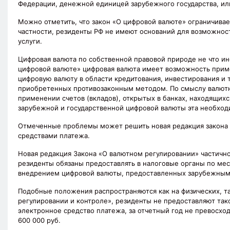
Федерации, денежной единицей зарубежного государства, ил
Можно отметить, что закон «О цифровой валюте» ограничивает
частности, резиденты РФ не имеют оснований для возможнос
услуги.
Цифровая валюта по собственной правовой природе не что ин
цифровой валюте» цифровая валюта имеет возможность приме
цифровую валюту в области кредитования, инвестирования и 
приобретенных противозаконным методом. По смыслу валютно
применении счетов (вкладов), открытых в банках, находящих
зарубежной и государственной цифровой валюты эта необходи
Отмеченные проблемы может решить новая редакция закона 
средствами платежа.
Новая редакция Закона «О валютном регулировании» частично вст
резиденты обязаны предоставлять в налоговые органы по мес
внедрением цифровой валюты, предоставленных зарубежны
Подобные положения распространяются как на физических, так 
регулировании и контроле», резиденты не предоставляют тако
электронное средство платежа, за отчетный год не превосхо
600 000 руб.