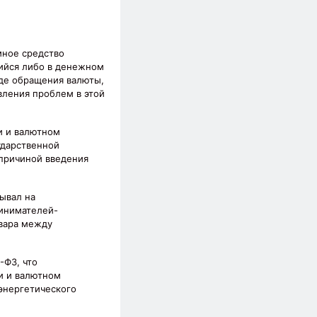
мное средство
щийся либо в денежном
оде обращения валюты,
вления проблем в этой
и и валютном
ударственной
 причиной введения
ывал на
ринимателей-
овара между
-ФЗ, что
и и валютном
энергетического