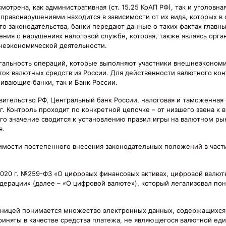
трена, как административная (ст. 15.25 КоАП РФ), так и уголовная 
правонарушениями находится в зависимости от их вида, которых в с
го законодательства, банки передают данные о таких фактах главн
дения о нарушениях налоговой службе, которая, также являясь орг
шнеэкономической деятельности.
егальность операций, которые выполняют участники внешнеэкономи
ток валютных средств из России. Для действенности валютного ко
ивающие банки, так и Банк России.
ительство РФ, Центральный банк России, налоговая и таможенная
. Контроль проходит по конкретной цепочке – от низшего звена к 
го значение сводится к установлению правил игры на валютном рын
я.
мости постепенного внесения законодательных положений в част
7.2020 г. №259-ФЗ «О цифровых финансовых активах, цифровой валют
ерации» (далее – «О цифровой валюте»), который легализовал по
диницей понимается множество электронных данных, содержащихс
риняты в качестве средства платежа, не являющегося валютной ед