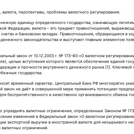
, валюта, перспективы, проблемы валютного регулирования.
денежную единицу определенного государства, означающую легити
йской Федерации, валюта – это предмет правоотношений, выражаю
х счетах и банковских вкладах. Правоотношения, образующиеся в х
денежного законодательства и выступают главным элементом поя
льный закон от 10.12.2003 г. № 173-ФЗ «О валютном регулировани
оле), целью вступления которого является обеспечение единой гос
едерации и прочности внутреннего денежного рынка [1]. Ключевой
рубежные государства.
носит временный характер. Центральный Банк РФ многократно указ
й закон не даёт в совершенной мере применить потенциал предп
для беспрепятственного и качественно организованного обмена т
о упразднять валютные ограничения, определенные Законом № 173
есении изменений в Федеральный закон «О валютном регулировани
ции экспортной выручки в иностранной валюте для несырьевого не
и валютных ограничений.