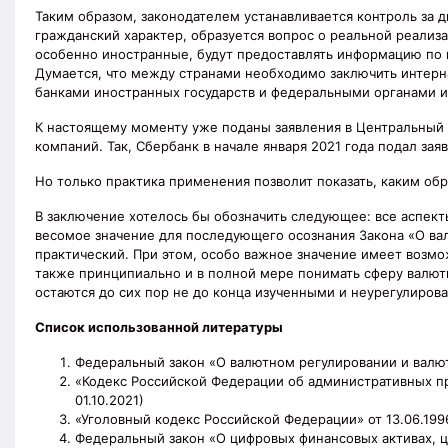
Таким образом, законодателем устанавливается контроль за
гражданский характер, образуется вопрос о реальной реализ
особенно иностранные, будут предоставлять информацию по
Думается, что между странами необходимо заключить интер
банками иностранных государств и федеральными органами и
К настоящему моменту уже поданы заявления в Центральный
компаний. Так, Сбербанк в начале января 2021 года подал з
Но только практика применения позволит показать, каким об
В заключение хотелось бы обозначить следующее: все аспек
весомое значение для последующего осознания Закона «О валю
практический. При этом, особо важное значение имеет возмо
также принципиально и в полной мере понимать сферу валют
остаются до сих пор не до конца изученными и неурегулиров
Список использованной литературы
Федеральный закон «О валютном регулировании и валют
«Кодекс Российской Федерации об административных право
01.10.2021)
«Уголовный кодекс Российской Федерации» от 13.06.1996 N 
Федеральный закон «О цифровых финансовых активах, ц