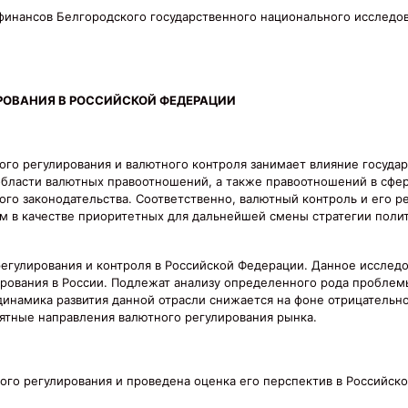
финансов Белгородского государственного национального исследо
РОВАНИЯ В РОССИЙСКОЙ ФЕДЕРАЦИИ
ого регулирования и валютного контроля занимает влияние государ
 области валютных правоотношений, а также правоотношений в сфе
го законодательства. Соответственно, валютный контроль и его ре
м в качестве приоритетных для дальнейшей смены стратегии поли
регулирования и контроля в Российской Федерации. Данное исслед
ирования в России. Подлежат анализу определенного рода пробле
динамика развития данной отрасли снижается на фоне отрицатель
оятные направления валютного регулирования рынка.
ого регулирования и проведена оценка его перспектив в Российск