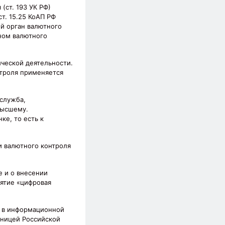
(ст. 193 УК РФ)
т. 15.25 КоАП РФ
ый орган валютного
аном валютного
ческой деятельности.
нтроля применяется
 служба,
высшему.
ке, то есть к
и валютного контроля
е и о внесении
нятие «цифровая
я в информационной
иницей Российской