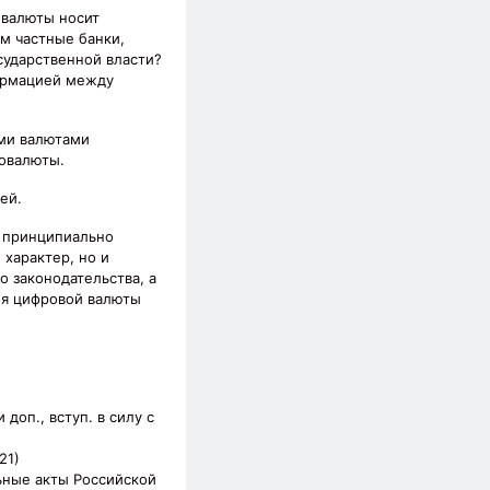
 валюты носит
м частные банки,
ударственной власти?
ормацией между
ыми валютами
товалюты.
ей.
т принципиально
 характер, но и
 законодательства, а
ля цифровой валюты
доп., вступ. в силу с
21)
ьные акты Российской