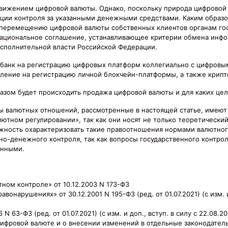
 движением цифровой валюты. Однако, поскольку природа цифровой
ации контроля за указанными денежными средствами. Каким образо
 перемещению цифровой валюты собственных клиентов органам гос
национальное соглашение, устанавливающее критерии обмена инф
сполнительной власти Российской Федерации.
 банк на регистрацию цифровых платформ коллегиально с цифров
аявление на регистрацию личной блокчейн-платформы, а также крип
разом будет происходить продажа цифровой валюты и для каких цел
ты валютных отношений, рассмотренные в настоящей статье, имею
тном регулировании», так как они носят не только теоретический
жность охарактеризовать такие правоотношения нормами валютного
но-денежного контроля, так как вопросы государственного контро
анными.
ном контроле» от 10.12.2003 N 173-ФЗ
нарушениях» от 30.12.2001 N 195-ФЗ (ред. от 01.07.2021) (с изм. и 
63-ФЗ (ред. от 01.07.2021) (с изм. и доп., вступ. в силу с 22.08.20
ифровой валюте и о внесении изменений в отдельные законодател