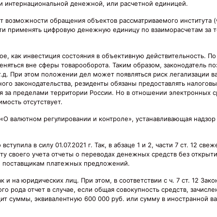
и интернациональной денежной, или расчетной единицей.
 возможности обращения объектов рассматриваемого института (ч.5
ти применять цифровую денежную единицу по взаиморасчетам за т
ое, как инвестиция состояния в объективную действительность. По
няться вне сферы товарооборота. Таким образом, законодатель по
т.д. При этом положении дел может появляться риск легализации в
го законодательства, резиденты обязаны предоставлять налоговы
ся за пределами территории России. Но в отношении электронных с
мость отсутствует.
«О валютном регулировании и контроле», устанавливающая надзор
упила в силу 01.07.2021 г. Так, в абзаце 1 и 2, части 7 ст. 12 све
ту своего учета отчеты о переводах денежных средств без открыти
м поставщикам платежных предложений.
и на юридических лиц. При этом, в соответствии с ч. 7 ст. 12 Зак
го рода отчет в случае, если общая совокупность средств, зачисл
дит суммы, эквивалентную 600 000 руб. или сумму в иностранной в