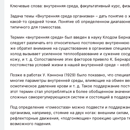
Ключевые слова:
внутренняя среда, факультативный курс, физ
Задача темы «Внутренняя среда организма» – дать понятие о
какой-то средней точки. Понятие об определенном диапазоне
типичного для гомеостаза.
Термин «внутренняя среда» был введен в науку Клодом Бернар
следует различать его относительно постоянную внутреннюю 
же обратил внимание на существование в организме специал
холод вызывает усиленное теплообразование и сужение сосуд
кожу, и т. д. Сопоставление этих факторов привело К. Берна
постоянства условий жизни в нашей внутренней среде – нео
Позже в работах У. Кэннона (1929) было показано, что спец
многие параметры внутренней среды, влияющие на обмен вещ
осмотическое давление крови и т. д. Такое поддержание пос
этот термин стал употребляться в более обобщенном значени
сложных саморегулирующихся систем и состоящий в поддерж
Под определение «гомеостаза» можно подвести и поддержан
организма, например, стояние на двух ногах: внешним силам
рефлекторные движения, «подгоняющие» проекцию центра тя
возможного падения.