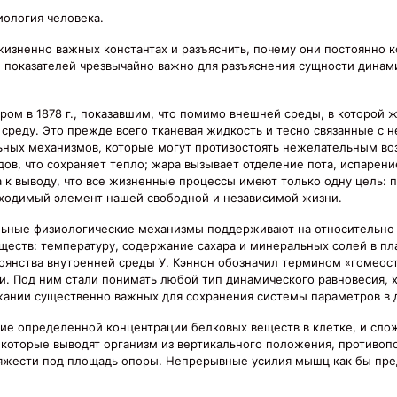
иология человека.
 жизненно важных константах и разъяснить, почему они постоянно 
 показателей чрезвычайно важно для разъяснения сущности динам
ом в 1878 г., показавшим, что помимо внешней среды, в которой 
среду. Это прежде всего тканевая жидкость и тесно связанные с н
ьных механизмов, которые могут противостоять нежелательным во
ов, что сохраняет тепло; жара вызывает отделение пота, испарен
ра к выводу, что все жизненные процессы имеют только одну цель:
бходимый элемент нашей свободной и независимой жизни.
иальные физиологические механизмы поддерживают на относительно
еств: температуру, содержание сахара и минеральных солей в пла
тоянства внутренней среды У. Кэннон обозначил термином «гомеос
и. Под ним стали понимать любой тип динамического равновесия, 
ании существенно важных для сохранения системы параметров в 
ие определенной концентрации белковых веществ в клетке, и сло
, которые выводят организм из вертикального положения, противоп
жести под площадь опоры. Непрерывные усилия мышц как бы пре