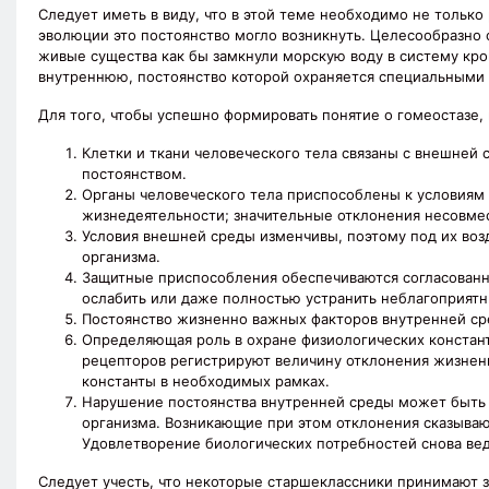
Следует иметь в виду, что в этой теме необходимо не только 
эволюции это постоянство могло возникнуть. Целесообразно о
живые существа как бы замкнули морскую воду в систему кр
внутреннюю, постоянство которой охраняется специальными
Для того, чтобы успешно формировать понятие о гомеостазе, 
Клетки и ткани человеческого тела связаны с внешней 
постоянством.
Органы человеческого тела приспособлены к условиям 
жизнедеятельности; значительные отклонения несовме
Условия внешней среды изменчивы, поэтому под их во
организма.
Защитные приспособления обеспечиваются согласованн
ослабить или даже полностью устранить неблагоприятн
Постоянство жизненно важных факторов внутренней ср
Определяющая роль в охране физиологических конста
рецепторов регистрируют величину отклонения жизнен
константы в необходимых рамках.
Нарушение постоянства внутренней среды может быть 
организма. Возникающие при этом отклонения сказывают
Удовлетворение биологических потребностей снова ве
Следует учесть, что некоторые старшеклассники принимают 