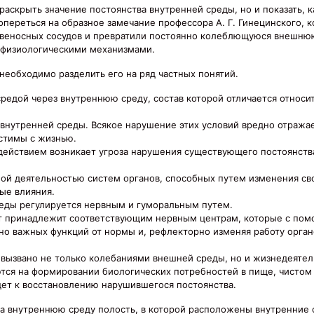
раскрыть значение постоянства внутренней среды, но и показать, к
переться на образное замечание профессора А. Г. Гинецинского, к
овеносных сосудов и превратили постоянно колеблющуюся внешнюю
 физиологическими механизмами.
необходимо разделить его на ряд частных понятий.
средой через внутреннюю среду, состав которой отличается относ
внутренней среды. Всякое нарушение этих условий вредно отражае
стимы с жизнью.
здействием возникает угроза нарушения существующего постоянств
ой деятельностью систем органов, способных путем изменения св
ые влияния.
еды регулируется нервным и гуморальным путем.
нт принадлежит соответствующим нервным центрам, которые с по
но важных функций от нормы и, рефлекторно изменяя работу орган
вызвано не только колебаниями внешней среды, но и жизнедеяте
ся на формировании биологических потребностей в пище, чистом в
дет к восстановлению нарушившегося постоянства.
за внутреннюю среду полость, в которой расположены внутренние 