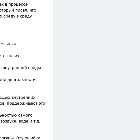
ак в процессе
оторый писал, что
 среду в среду
ительным
тся на их
а внутренней среды
оей деятельности
мощью внутренних
ов, поддерживают эти
льностью самого
оздухе, воде и т.д.
органы. Эту ошибку