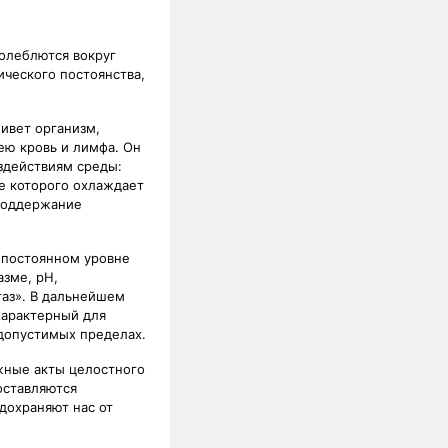
колеблются вокруг
ического постоянства,
живет организм,
ею кровь и лимфа. Он
здействиям среды:
ие которого охлаждает
 поддержание
 постоянном уровне
зме, рН,
таз». В дальнейшем
характерный для
допустимых пределах.
жные акты целостного
оставляются
дохраняют нас от