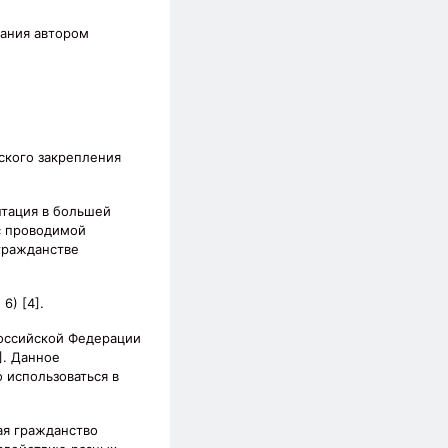
вания автором
ского закрепления
нтация в большей
с проводимой
гражданстве
6) [4].
Российской Федерации
]. Данное
 использоваться в
ая гражданство