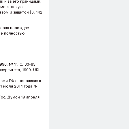
к и за его границами.
имеет некую
вом и защитой [6, 142
оторая порождает
ие полностью
96. № 11. С. 60-65.
верситета, 1999. URL :
нами РФ о поправках к
21 июля 2014 года №
Гос. Думой 19 апреля