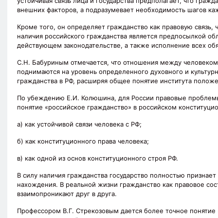
устойчивая связь лица и государства предполагает, что граж
внешних факторов, а подразумевает необходимость шагов каж
Кроме того, он определяет гражданство как правовую связь,
наличия российского гражданства является предпосылкой об
действующем законодательстве, а также исполнение всех обяза
С.Н. Бабуриным отмечается, что отношения между человеком 
поднимаются на уровень определенного духовного и культур
гражданства в РФ, расширяя общее понятие института положен
По убеждению Е.И. Колюшина, для России правовые проблемы
понятие «российское гражданство» в российском конституци
а) как устойчивой связи человека с РФ;
б) как конституционного права человека;
в) как одной из основ конституционного строя РФ.
В силу наличия гражданства государство полностью признает 
нахождения. В реальной жизни гражданство как правовое сос
взаимопроникают друг в друга.
Профессором В.Г. Стрекозовым дается более точное понятие г