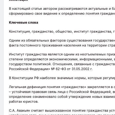
В настоящей статье автором рассматриваются актуальные и б
сформировано свое видение к определению понятия гражданс
Ключевые слова
Конституция, гражданство, общество, институт гражданства, 
Одним из обязательных факторов существования государстве
факта постоянного проживания населения на территории стра
Институт гражданства является одним из неотъемлемых приз
степени определяются экономическими, информационными, 
государством политикой. Отношения, связанные с гражданст
Российской Федерации» № 62-ФЗ от 31.05.2002 г.
В Конституции РФ наиболее значимые нормы, которые регулиру
Легальная дефиниция понятия «гражданство» закрепляется в с
– устойчивая правовая связь лица с Российской Федерацией, 
определение ознаменовало собой утверждение новых взаимоо
работах юристов.
С.А. Авакьян считает вышесказанное понятие гражданства ус