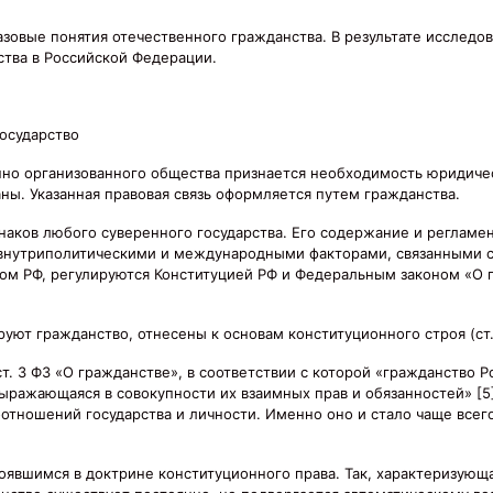
азовые понятия отечественного гражданства. В результате исследо
тва в Российской Федерации.
государство
нно организованного общества признается необходимость юридиче
ны. Указанная правовая связь оформляется путем гражданства.
наков любого суверенного государства. Его содержание и регламе
внутриполитическими и международными факторами, связанными 
вом РФ, регулируются Конституцией РФ и Федеральным законом «О 
ют гражданство, отнесены к основам конституционного строя (ст. 
т. 3 ФЗ «О гражданстве», в соответствии с которой «гражданство 
выражающаяся в совокупности их взаимных прав и обязанностей» [5
тношений государства и личности. Именно оно и стало чаще всего
тоявшимся в доктрине конституционного права. Так, характеризующ