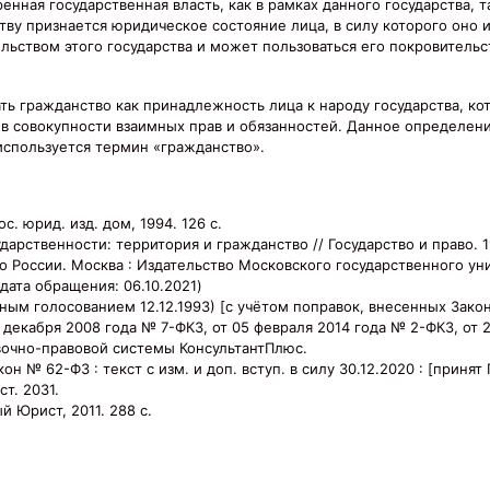
енная государственная власть, как в рамках данного государства, та
ву признается юридическое состояние лица, в силу которого оно 
льством этого государства и может пользоваться его покровительст
ть гражданство как принадлежность лица к народу государства, к
 в совокупности взаимных прав и обязанностей. Данное определен
 используется термин «гражданство».
. юрид. изд. дом, 1994. 126 с.
рственности: территория и гражданство // Государство и право. 19
 России. Москва : Издательство Московского государственного уни
(дата обращения: 06.10.2021)
ным голосованием 12.12.1993) [с учётом поправок, внесенных Зако
 декабря 2008 года № 7-ФКЗ, от 05 февраля 2014 года № 2-ФКЗ, от 
авочно-правовой системы КонсультантПлюс.
№ 62-ФЗ : текст с изм. и доп. вступ. в силу 30.12.2020 : [принят 
т. 2031.
й Юрист, 2011. 288 c.