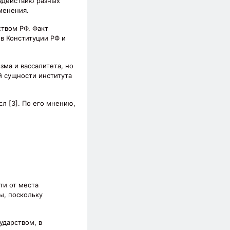
оздействию разных
менения.
ством РФ. Факт
в Конституции РФ и
ма и вассалитета, но
й сущности института
л [3]. По его мнению,
ти от места
ы, поскольку
ударством, в