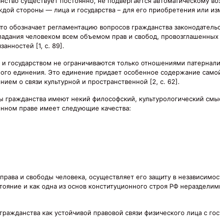
данство существует постоянно, не подвергается автоматическому в
дой стороны — лица и государства – для его приобретения или из
 что обозначает регламентацию вопросов гражданства законодатель
ладания человеком всем объемом прав и свобод, провозглашенных 
нностей [1, с. 89].
и государством не ограничиваются только отношениями патернализ
ного единения. Это единение придает особенное содержание само
ием о связи культурной и пространственной [2, с. 62].
 гражданства имеют некий философский, культурологический смыс
онном праве имеет следующие качества:
права и свободы человека, осуществляет его защиту в независимос
тояние и как одна из основ конституционного строя РФ неразделим
ражданства как устойчивой правовой связи физического лица с гос