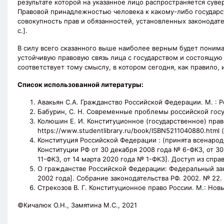
результате которой на указанное лицо распространяется сувер
Правовой принадлежностью человека к какому-либо государст
совокупность прав и обязанностей, установленных законодате
с.].
В силу всего сказанного выше наиболее верным будет понима
устойчивую правовую связь лица с государством и состоящую
соответствует тому смыслу, в котором сегодня, как правило,
Список использованной литературы:
Авакьян С.А. Гражданство Российской Федерации. М. : Рос
Бабурин, С. Н. Современные проблемы российской госуда
Колюшин Е. И. Конституционное (государственное) право
https://www.studentlibrary.ru/book/ISBN5211040880.html 
Конституция Российской Федерации : (принята всенарод
Конституции РФ от 30 декабря 2008 года № 6-ФКЗ, от 30
11-ФКЗ, от 14 марта 2020 года № 1-ФКЗ]. Доступ из спр
О гражданстве Российской Федерации: Федеральный закон 
2002 года]. Собрание законодательства РФ. 2002. № 22. с
Стрекозов В. Г. Конституционное право России. М.: Новы
©Кичалюк О.Н., Замятина М.С., 2021