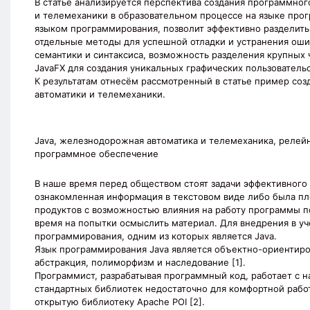
В статье анализируется перспектива создания программн
и телемеханики в образовательном процессе на языке про
языком программирования, позволит эффективно разделить
отдельные методы для успешной отладки и устранения оши
семантики и синтаксиса, возможность разделения крупных 
JavaFX для создания уникальных графических пользователь
К результатам отнесём рассмотренный в статье пример со
автоматики и телемеханики.
Java, железнодорожная автоматика и телемеханика, релей
программное обеспечение
В наше время перед обществом стоят задачи эффективного и
ознакомленная информация в текстовом виде либо была пл
продуктов с возможностью влияния на работу программы по
время на попытки осмыслить материал. Для внедрения в у
программирования, одним из которых является Java.
Язык программирования Java является объектно-ориентиро
абстракция, полиморфизм и наследование [1].
Программист, разрабатывая программный код, работает с 
стандартных библиотек недостаточно для комфортной работы
открытую библиотеку Apache POI [2].