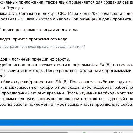
мобильных приложений, также язык применяется для создания баз 
 и IT-услуги.
ка Java. Согласно индексу TIOBO [4] за июль 2021 года среди пои
вания – C, Java и Python с небольшой разницей в доли процента.
 1 приведен пример программного кода.
ер программного кода вращения созданных линий
дов и логичный принцип их работы.
 удобно использовать возможности платформы JavaFX [5], позволя
вать свойства и методы. После работы со сторонними программами
ски.
 блоков дешифратора типа ДА [6]. Пользователь выбирает один и
и, в зависимости от которого происходит либо подробная работы 
в произвольный момент времени. После изучения необходимого те
ы схемы в одном из режимов, переключить контакты в заданный п
добства работы приложение имеет возможность произвольно сохра