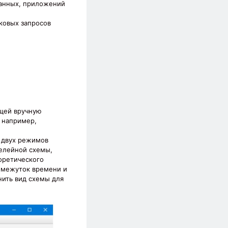
данных, приложений
сковых запросов
ющей вручную
, например,
з двух режимов
релейной схемы,
оретического
ромежуток времени и
нить вид схемы для