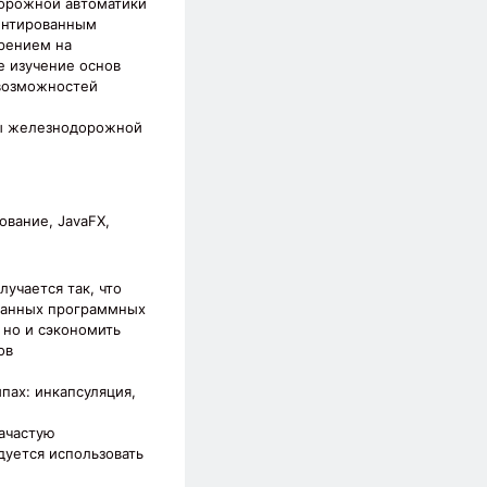
дорожной автоматики
иентированным
рением на
е изучение основ
 возможностей
мы железнодорожной
вание, JavaFX,
учается так, что
ованных программных
 но и сэкономить
ов
ах: инкапсуляция,
ачастую
дуется использовать