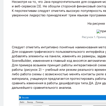
Несмотря на то, что Java предпочтительнее для создания 
и веб-сервисов [3]. Не обошли стороной финансовый сектор
К перспективам следует отметить высокую популярность язы
уверенное лидерство принадлежит трем языкам программиро
На рисунке
Рисунок 1. Прим
Следует отметить интуитивно понятные наименования мето
Для создания графического пользовательского интерфейса
добавлять элементы на панели, изменять их размеры, зада
SceneBuilder, изменения в главный код вносятся автоматиче
Для примера возьмем принцип работы интерактивной схемы
работы (рисунок 2) – учебный или режим реального времен
либо работа схемы с возможностью менять контакты реле 
материала, учащемуся предлагается протестировать работ
сравнить изменения в работы дешифратора типа ДА. Для у
дальнейшего сравнительного анализа.