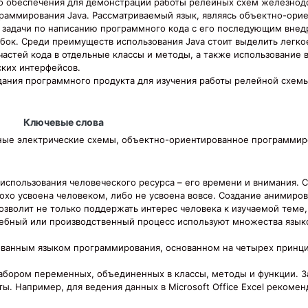
ого обеспечения для демонстрации работы релейных схем железно
граммирования Java. Рассматриваемый язык, являясь объектно-ор
 задачи по написанию программного кода с его последующим внед
бок. Среди преимуществ использования Java стоит выделить легко
частей кода в отдельные классы и методы, а также использование
ских интерфейсов.
здания программного продукта для изучения работы релейной схе
Ключевые слова
ные электрические схемы, объектно-ориентированное программиро
спользования человеческого ресурса – его времени и внимания. Сл
охо усвоена человеком, либо не усвоена вовсе. Создание анимир
зволит не только поддержать интерес человека к изучаемой теме,
чебный или производственный процесс используют множества язык
ванным языком программирования, основанном на четырех принцип
набором переменных, объединенных в классы, методы и функции. З
. Например, для ведения данных в Microsoft Office Excel рекомен