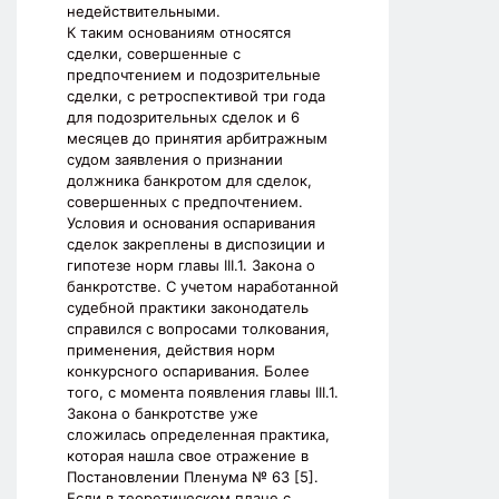
недействительными.
К таким основаниям относятся
сделки, совершенные с
предпочтением и подозрительные
сделки, с ретроспективой три года
для подозрительных сделок и 6
месяцев до принятия арбитражным
судом заявления о признании
должника банкротом для сделок,
совершенных с предпочтением.
Условия и основания оспаривания
сделок закреплены в диспозиции и
гипотезе норм главы III.1. Закона о
банкротстве. С учетом наработанной
судебной практики законодатель
справился с вопросами толкования,
применения, действия норм
конкурсного оспаривания. Более
того, с момента появления главы III.1.
Закона о банкротстве уже
сложилась определенная практика,
которая нашла свое отражение в
Постановлении Пленума № 63 [5].
Если в теоретическом плане с