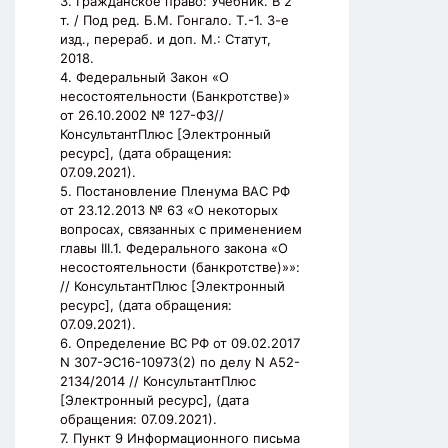
3. Гражданское право: Учебник. В 2
т. / Под ред. Б.М. Гонгало. Т.-1. 3-е
изд., перераб. и доп. М.: Статут,
2018.
4. Федеральный Закон «О
несостоятельности (Банкротстве)»
от 26.10.2002 № 127-ФЗ//
КонсультантПлюс [Электронный
ресурс], (дата обращения:
07.09.2021).
5. Постановление Пленума ВАС РФ
от 23.12.2013 № 63 «О некоторых
вопросах, связанных с применением
главы III.1. Федерального закона «О
несостоятельности (банкротстве)»»:
// КонсультантПлюс [Электронный
ресурс], (дата обращения:
07.09.2021).
6. Определение ВС РФ от 09.02.2017
N 307-ЭС16-10973(2) по делу N А52-
2134/2014 // КонсультантПлюс
[Электронный ресурс], (дата
обращения: 07.09.2021).
7. Пункт 9 Информационного письма