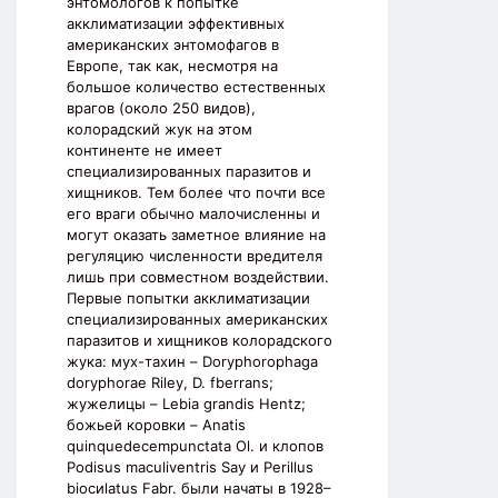
энтомологов к попытке
акклиматизации эффективных
американских энтомофагов в
Европе, так как, несмотря на
большое количество естественных
врагов (около 250 видов),
колорадский жук на этом
континенте не имеет
специализированных паразитов и
хищников. Тем более что почти все
его враги обычно малочисленны и
могут оказать заметное влияние на
регуляцию численности вредителя
лишь при совместном воздействии.
Первые попытки акклиматизации
специализированных американских
паразитов и хищников колорадского
жука: мух-тахин – Doryphorophaga
doryphorae Riley, D. fberrans;
жужелицы – Lebia grandis Hentz;
божьей коровки – Anatis
quinquedecempunctata Ol. и клопов
Рodisus maculiventris Say и Perillus
biocиlatus Fabr. были начаты в 1928–