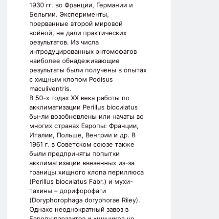
1930 гг. во Франции, Германии и
Бельгии. Эксперименты,
прерванные второй мировой
войной, не дали практических
результатов. Из числа
интродуцированных энтомофагов
наиболее обнадеживающие
результаты были получены в опытах
с хищным клопом Рodisus
maculiventris.
В 50-х годах ХХ века работы по
акклиматизации Perillus biocиlatus
бы-ли возобновлены или начаты во
многих странах Европы: Франции,
Италии, Польше, Венгрии и др. В
1961 г. в Советском союзе также
были предприняты попытки
акклиматизации ввезенных из-за
границы хищного клопа периллюса
(Perillus biocиlatus Fabr.) и мухи-
тахины – дорифорофаги
(Doryphorophaga doryphorae Riley).
Однако неоднократный завоз в
Европу паразитов и хищников не