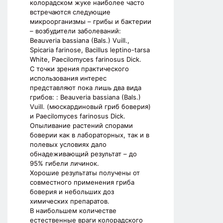
колорадском жуке наиболее часто
встречаются следующие
микроорганизмы – грибы и бактерии
– возбудители заболеваний:
Beauveria bassiana (Bals.) Vuill.,
Spicaria farinose, Bacillus leptino-tarsa
White, Paecilomyces farinosus Dick.
С точки зрения практического
использования интерес
представляют пока лишь два вида
грибов: : Beauveria bassiana (Bals.)
Vuill. (мюскардиновый гриб боверия)
и Paecilomyces farinosus Dick.
Опыливание растений спорами
боверии как в лабораторных, так и в
полевых условиях дало
обнадеживающий результат – до
95% гибели личинок.
Хорошие результаты получены от
совместного применения гриба
боверия и небольших доз
химических препаратов.
В наибольшем количестве
естественные враги колорадского